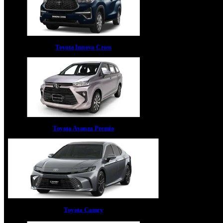
Toyota Innova Cross
Toyota Avanza Premio
Toyota Camry