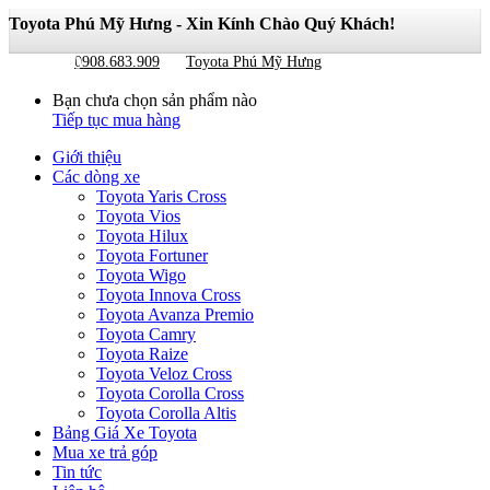
Toyota Phú Mỹ Hưng - Xin Kính Chào Quý Khách!
Giỏ hàng
0
0908.683.909
Toyota Phú Mỹ Hưng
Bạn chưa chọn sản phẩm nào
Tiếp tục mua hàng
Giới thiệu
Các dòng xe
Toyota Yaris Cross
Toyota Vios
Toyota Hilux
Toyota Fortuner
Toyota Wigo
Toyota Innova Cross
Toyota Avanza Premio
Toyota Camry
Toyota Raize
Toyota Veloz Cross
Toyota Corolla Cross
Toyota Corolla Altis
Bảng Giá Xe Toyota
Mua xe trả góp
Tin tức