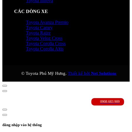
Toyota Innova
CÁC DÒNG XE
Toyota Avanza Premio
Toyota Camry
Toyota Raize
Toyota Veloz Cross
Toyota Corolla Cross
Toyota Corolla Altis
© Toyota Phú Mỹ Hưng.
Thiết kế bởi
Net Solutions
đăng nhập vào hệ thống