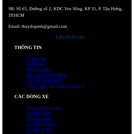
SR:
Số 65, Đường số 2, KDC Ven Sông, KP 35, P. Tân Hưng,
TP.HCM
Email: thuydopmh@gmail.com
Liên hệ tư vấn
THÔNG TIN
Trang chủ
Giới thiệu
Khuyến Mãi
Bảo hành bảo dưỡng
Tư vấn phong thủy
Cách chăm sóc và bảo quản xe
CÁC DÒNG XE
Toyota Yaris Cross
Toyota Vios
Toyota Hilux
Toyota Fortuner
Toyota Wigo