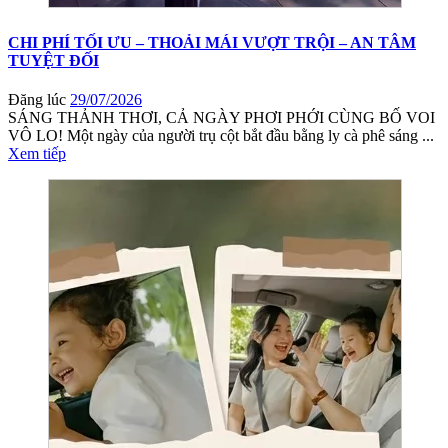
CHI PHÍ TỐI ƯU – THOẢI MÁI VƯỢT TRỘI – AN TÂM
TUYỆT ĐỐI
Đăng lúc
29/07/2026
SÁNG THẢNH THƠI, CẢ NGÀY PHƠI PHỚI CÙNG BỐ VOI
VÔ LO! Một ngày của người trụ cột bắt đầu bằng ly cà phê sáng ...
Xem tiếp