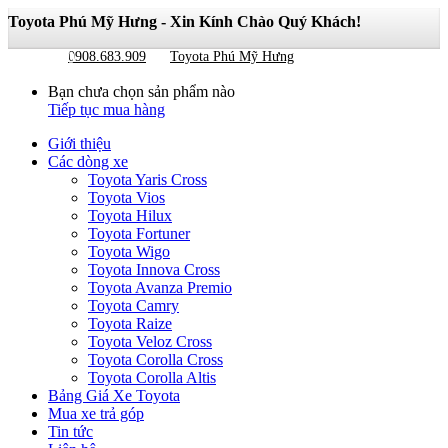
Toyota Phú Mỹ Hưng - Xin Kính Chào Quý Khách!
Giỏ hàng
0
0908.683.909
Toyota Phú Mỹ Hưng
Bạn chưa chọn sản phẩm nào
Tiếp tục mua hàng
Giới thiệu
Các dòng xe
Toyota Yaris Cross
Toyota Vios
Toyota Hilux
Toyota Fortuner
Toyota Wigo
Toyota Innova Cross
Toyota Avanza Premio
Toyota Camry
Toyota Raize
Toyota Veloz Cross
Toyota Corolla Cross
Toyota Corolla Altis
Bảng Giá Xe Toyota
Mua xe trả góp
Tin tức