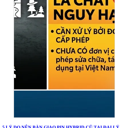
5 LÝ DO NÊN BÀN GIAO PIN HYBRID CŨ TẠI ĐẠI LÝ