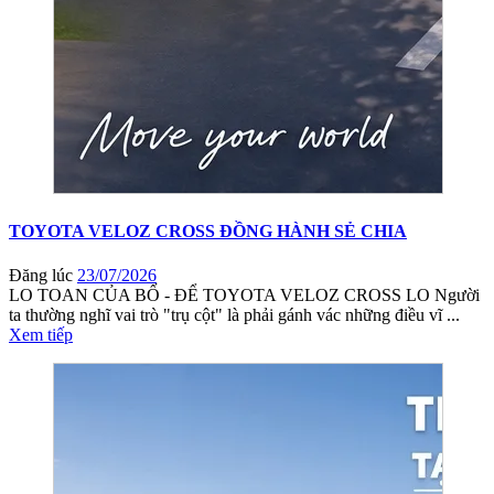
TOYOTA VELOZ CROSS ĐỒNG HÀNH SẺ CHIA
Đăng lúc
23/07/2026
LO TOAN CỦA BỐ - ĐỂ TOYOTA VELOZ CROSS LO Người
ta thường nghĩ vai trò "trụ cột" là phải gánh vác những điều vĩ ...
Xem tiếp