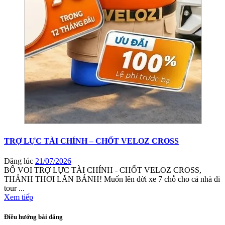
TRỢ LỰC TÀI CHÍNH – CHỐT VELOZ CROSS
Đăng lúc
21/07/2026
BỐ VOI TRỢ LỰC TÀI CHÍNH - CHỐT VELOZ CROSS,
THẢNH THƠI LĂN BÁNH! Muốn lên đời xe 7 chỗ cho cả nhà đi
tour ...
Xem tiếp
Điều hướng bài đăng