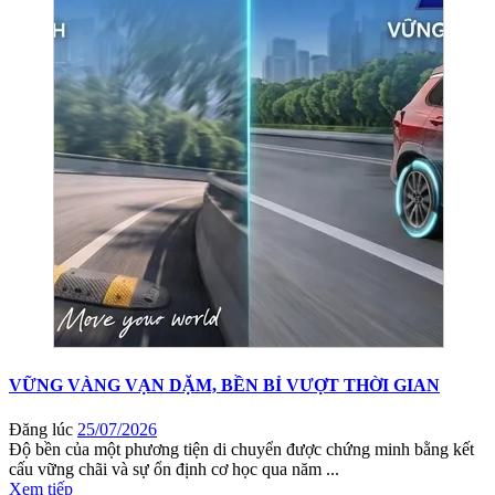
VỮNG VÀNG VẠN DẶM, BỀN BỈ VƯỢT THỜI GIAN
Đăng lúc
25/07/2026
Độ bền của một phương tiện di chuyển được chứng minh bằng kết
cấu vững chãi và sự ổn định cơ học qua năm ...
Xem tiếp