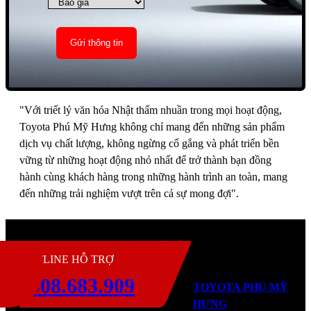
"Với triết lý văn hóa Nhật thấm nhuần trong mọi hoạt động,
Toyota Phú Mỹ Hưng không chỉ mang đến những sản phẩm
dịch vụ chất lượng, không ngừng cố gắng và phát triển bền
vững từ những hoạt động nhỏ nhất để trở thành bạn đồng
hành cùng khách hàng trong những hành trình an toàn, mang
đến những trải nghiệm vượt trên cả sự mong đợi".
H
HOTLINE HỖ TRỢ
0908.683.909
TOYOTA PHÚ MỸ
HƯNG