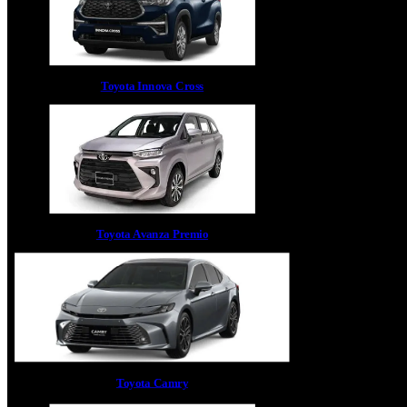
Toyota Innova Cross
Toyota Avanza Premio
Toyota Camry