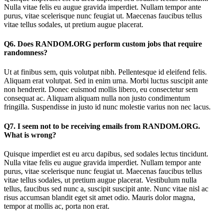
Nulla vitae felis eu augue gravida imperdiet. Nullam tempor ante
purus, vitae scelerisque nunc feugiat ut. Maecenas faucibus tellus
vitae tellus sodales, ut pretium augue placerat.
Q6. Does RANDOM.ORG perform custom jobs that require
randomness?
Ut at finibus sem, quis volutpat nibh. Pellentesque id eleifend felis.
Aliquam erat volutpat. Sed in enim urna. Morbi luctus suscipit ante
non hendrerit. Donec euismod mollis libero, eu consectetur sem
consequat ac. Aliquam aliquam nulla non justo condimentum
fringilla. Suspendisse in justo id nunc molestie varius non nec lacus.
Q7. I seem not to be receiving emails from RANDOM.ORG.
What is wrong?
Quisque imperdiet est eu arcu dapibus, sed sodales lectus tincidunt.
Nulla vitae felis eu augue gravida imperdiet. Nullam tempor ante
purus, vitae scelerisque nunc feugiat ut. Maecenas faucibus tellus
vitae tellus sodales, ut pretium augue placerat. Vestibulum nulla
tellus, faucibus sed nunc a, suscipit suscipit ante. Nunc vitae nisl ac
risus accumsan blandit eget sit amet odio. Mauris dolor magna,
tempor at mollis ac, porta non erat.