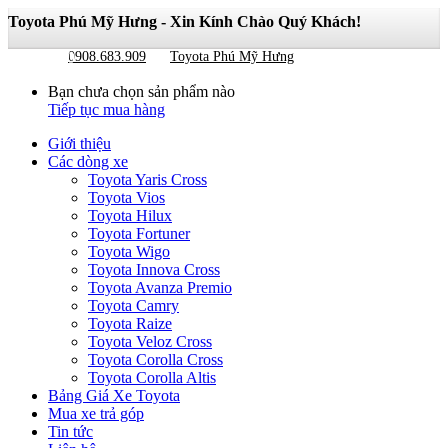
Toyota Phú Mỹ Hưng - Xin Kính Chào Quý Khách!
Giỏ hàng
0
0908.683.909
Toyota Phú Mỹ Hưng
Bạn chưa chọn sản phẩm nào
Tiếp tục mua hàng
Giới thiệu
Các dòng xe
Toyota Yaris Cross
Toyota Vios
Toyota Hilux
Toyota Fortuner
Toyota Wigo
Toyota Innova Cross
Toyota Avanza Premio
Toyota Camry
Toyota Raize
Toyota Veloz Cross
Toyota Corolla Cross
Toyota Corolla Altis
Bảng Giá Xe Toyota
Mua xe trả góp
Tin tức