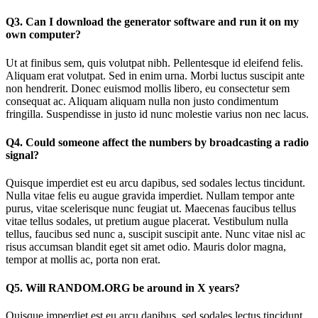
Q3. Can I download the generator software and run it on my
own computer?
Ut at finibus sem, quis volutpat nibh. Pellentesque id eleifend felis.
Aliquam erat volutpat. Sed in enim urna. Morbi luctus suscipit ante
non hendrerit. Donec euismod mollis libero, eu consectetur sem
consequat ac. Aliquam aliquam nulla non justo condimentum
fringilla. Suspendisse in justo id nunc molestie varius non nec lacus.
Q4. Could someone affect the numbers by broadcasting a radio
signal?
Quisque imperdiet est eu arcu dapibus, sed sodales lectus tincidunt.
Nulla vitae felis eu augue gravida imperdiet. Nullam tempor ante
purus, vitae scelerisque nunc feugiat ut. Maecenas faucibus tellus
vitae tellus sodales, ut pretium augue placerat. Vestibulum nulla
tellus, faucibus sed nunc a, suscipit suscipit ante. Nunc vitae nisl ac
risus accumsan blandit eget sit amet odio. Mauris dolor magna,
tempor at mollis ac, porta non erat.
Q5. Will RANDOM.ORG be around in X years?
Quisque imperdiet est eu arcu dapibus, sed sodales lectus tincidunt.