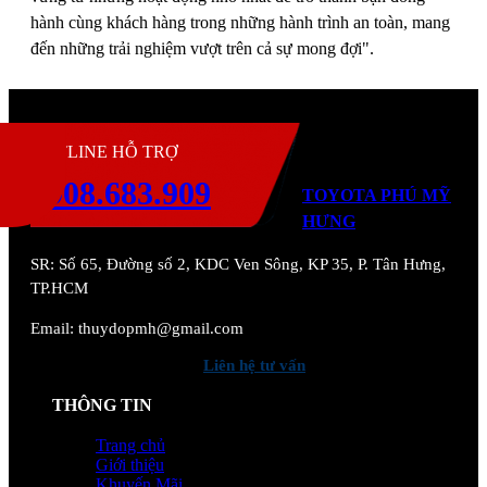
hành cùng khách hàng trong những hành trình an toàn, mang
đến những trải nghiệm vượt trên cả sự mong đợi".
H
HOTLINE HỖ TRỢ
0908.683.909
TOYOTA PHÚ MỸ
HƯNG
SR:
Số 65, Đường số 2, KDC Ven Sông, KP 35, P. Tân Hưng,
TP.HCM
Email: thuydopmh@gmail.com
Liên hệ tư vấn
THÔNG TIN
Trang chủ
Giới thiệu
Khuyến Mãi