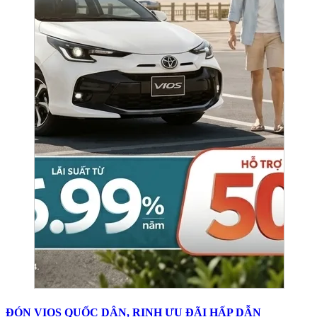
ĐÓN VIOS QUỐC DÂN, RINH ƯU ĐÃI HẤP DẪN