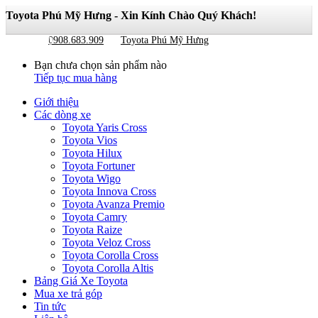
Toyota Phú Mỹ Hưng - Xin Kính Chào Quý Khách!
Giỏ hàng
0
0908.683.909
Toyota Phú Mỹ Hưng
Bạn chưa chọn sản phẩm nào
Tiếp tục mua hàng
Giới thiệu
Các dòng xe
Toyota Yaris Cross
Toyota Vios
Toyota Hilux
Toyota Fortuner
Toyota Wigo
Toyota Innova Cross
Toyota Avanza Premio
Toyota Camry
Toyota Raize
Toyota Veloz Cross
Toyota Corolla Cross
Toyota Corolla Altis
Bảng Giá Xe Toyota
Mua xe trả góp
Tin tức