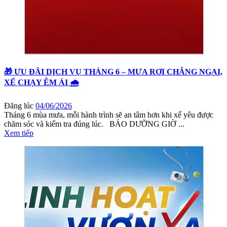
🎁 ƯU ĐÃI DỊCH VỤ THÁNG 6 – MƯA RƠI CHẲNG NGẠI,
XẾ CHẠY ÊM ÁI 🌧️
Đăng lúc
04/06/2026
Tháng 6 mùa mưa, mỗi hành trình sẽ an tâm hơn khi xế yêu được
chăm sóc và kiểm tra đúng lúc. BẢO DƯỠNG GIỜ ...
Xem tiếp