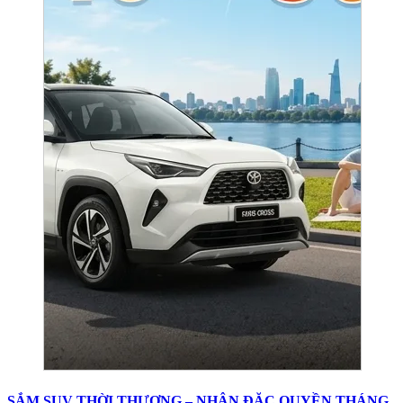
SẮM SUV THỜI THƯỢNG – NHẬN ĐẶC QUYỀN THÁNG