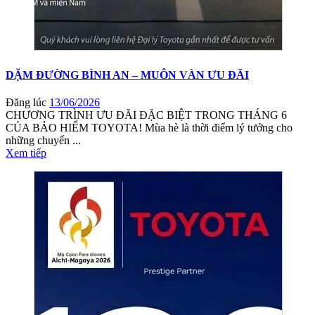
DẶM ĐƯỜNG BÌNH AN – MUÔN VÀN ƯU ĐÃI
Đăng lúc
13/06/2026
CHƯƠNG TRÌNH ƯU ĐÃI ĐẶC BIỆT TRONG THÁNG 6
CỦA BẢO HIỂM TOYOTA! Mùa hè là thời điểm lý tưởng cho
những chuyến ...
Xem tiếp