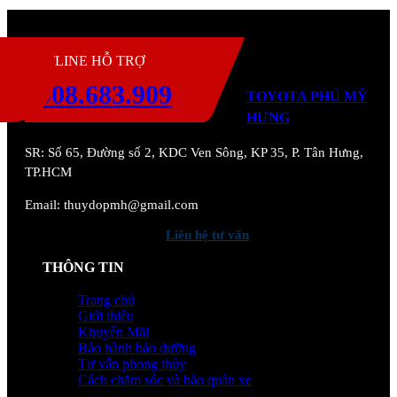
H
HOTLINE HỖ TRỢ
0908.683.909
TOYOTA PHÚ MỸ
HƯNG
SR:
Số 65, Đường số 2, KDC Ven Sông, KP 35, P. Tân Hưng,
TP.HCM
Email: thuydopmh@gmail.com
Liên hệ tư vấn
THÔNG TIN
Trang chủ
Giới thiệu
Khuyến Mãi
Bảo hành bảo dưỡng
Tư vấn phong thủy
Cách chăm sóc và bảo quản xe