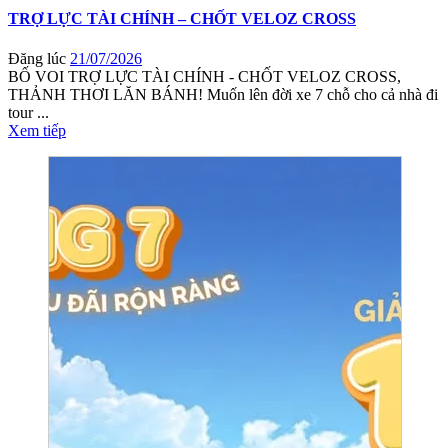
TRỢ LỰC TÀI CHÍNH – CHỐT VELOZ CROSS
Đăng lúc
21/07/2026
BỐ VOI TRỢ LỰC TÀI CHÍNH - CHỐT VELOZ CROSS,
THẢNH THƠI LĂN BÁNH! Muốn lên đời xe 7 chỗ cho cả nhà đi
tour ...
Xem tiếp