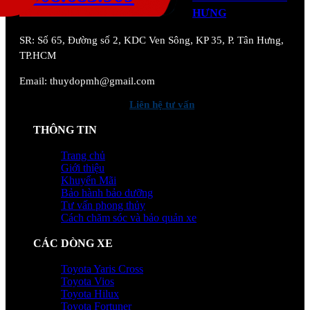
HƯNG
SR:
Số 65, Đường số 2, KDC Ven Sông, KP 35, P. Tân Hưng,
TP.HCM
Email: thuydopmh@gmail.com
Liên hệ tư vấn
THÔNG TIN
Trang chủ
Giới thiệu
Khuyến Mãi
Bảo hành bảo dưỡng
Tư vấn phong thủy
Cách chăm sóc và bảo quản xe
CÁC DÒNG XE
Toyota Yaris Cross
Toyota Vios
Toyota Hilux
Toyota Fortuner