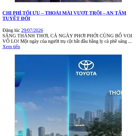
CHI PHÍ TỐI ƯU – THOẢI MÁI VƯỢT TRỘI – AN TÂM
TUYỆT ĐỐI
Đăng lúc
29/07/2026
SÁNG THẢNH THƠI, CẢ NGÀY PHƠI PHỚI CÙNG BỐ VOI
VÔ LO! Một ngày của người trụ cột bắt đầu bằng ly cà phê sáng ...
Xem tiếp