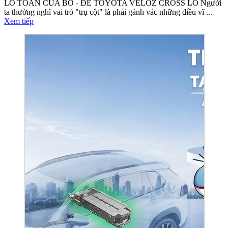
LO TOAN CỦA BỐ - ĐỂ TOYOTA VELOZ CROSS LO Người
ta thường nghĩ vai trò "trụ cột" là phải gánh vác những điều vĩ ...
Xem tiếp