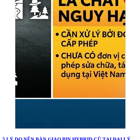
5 LÝ DO NÊN BÀN GIAO PIN HYBRID CŨ TẠI ĐẠI LÝ