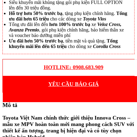
Siêu khuyến mãi khủng tặng gói phụ kiện FULL OPTION
lên đến 30 triệu đồng.
Hỗ trợ hơn 50% trước bạ
, tặng phụ kiện chính hãng.
Tổng
ưu đãi hơn 65 triệu
cho các dòng xe
Toyota Vios
Tổng ưu đãi lên đến
hơn 100% trước bạ
xe
Veloz Cross,
Avanza Premio
, gói phụ kiện chính hãng, bảo hiểm thân xe
và voucher bảo dưỡng miễn phí
Ưu đãi hơn 50% trước bạ
, tiền mặt và quà tặng.
Tổng
khuyến mãi lên đến 65 triệu
cho dòng xe
Corolla Cross
HOTLINE: 0908.683.909
YÊU CẦU BÁO GIÁ
Mô tả
Toyota Việt Nam chính thức giới thiệu Innova Cross –
mẫu xe MPV hoàn toàn mới mang phong cách SUV với
thiết kế ấn tượng, trang bị hiện đại và có tùy chọn