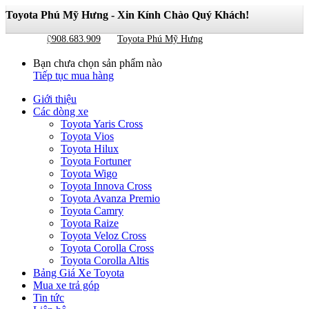
Toyota Phú Mỹ Hưng - Xin Kính Chào Quý Khách!
Giỏ hàng
0
0908.683.909
Toyota Phú Mỹ Hưng
Bạn chưa chọn sản phẩm nào
Tiếp tục mua hàng
Giới thiệu
Các dòng xe
Toyota Yaris Cross
Toyota Vios
Toyota Hilux
Toyota Fortuner
Toyota Wigo
Toyota Innova Cross
Toyota Avanza Premio
Toyota Camry
Toyota Raize
Toyota Veloz Cross
Toyota Corolla Cross
Toyota Corolla Altis
Bảng Giá Xe Toyota
Mua xe trả góp
Tin tức