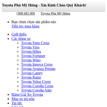
Toyota Phú Mỹ Hưng - Xin Kính Chào Quý Khách!
Giỏ hàng
0
0908.683.909
Toyota Phú Mỹ Hưng
Bạn chưa chọn sản phẩm nào
Tiếp tục mua hàng
Giới thiệu
Các dòng xe
Toyota Yaris Cross
Toyota Vios
Toyota Hilux
Toyota Fortuner
Toyota Wigo
Toyota Innova Cross
Toyota Avanza Premio
Toyota Camry
Toyota Raize
Toyota Veloz Cross
Toyota Corolla Cross
Toyota Corolla Altis
Bảng Giá Xe Toyota
Mua xe trả góp
Tin tức