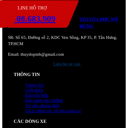
H
HOTLINE HỖ TRỢ
0908.683.909
TOYOTA PHÚ MỸ
HƯNG
SR:
Số 65, Đường số 2, KDC Ven Sông, KP 35, P. Tân Hưng,
TP.HCM
Email: thuydopmh@gmail.com
Liên hệ tư vấn
THÔNG TIN
Trang chủ
Giới thiệu
Khuyến Mãi
Bảo hành bảo dưỡng
Tư vấn phong thủy
Cách chăm sóc và bảo quản xe
CÁC DÒNG XE