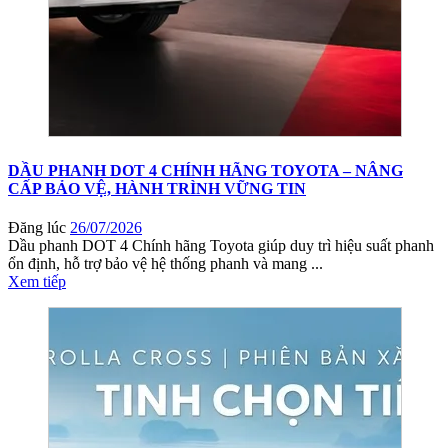
DẦU PHANH DOT 4 CHÍNH HÃNG TOYOTA – NÂNG
CẤP BẢO VỆ, HÀNH TRÌNH VỮNG TIN
Đăng lúc
26/07/2026
Dầu phanh DOT 4 Chính hãng Toyota giúp duy trì hiệu suất phanh
ổn định, hỗ trợ bảo vệ hệ thống phanh và mang ...
Xem tiếp