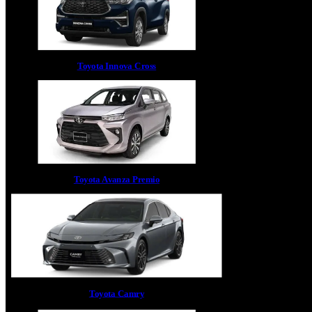
Toyota Innova Cross
Toyota Avanza Premio
Toyota Camry