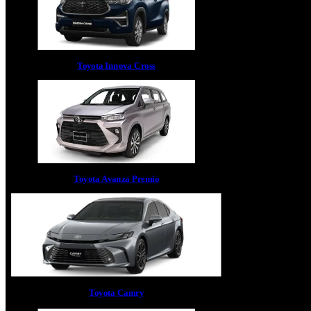
Toyota Innova Cross
Toyota Avanza Premio
Toyota Camry