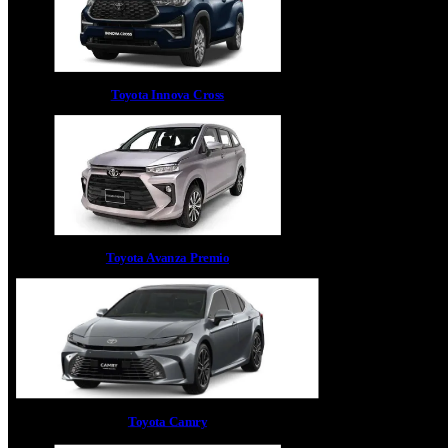
Toyota Innova Cross
Toyota Avanza Premio
Toyota Camry