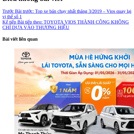
Trước
Bài trước:
Top xe bán chạy nhất tháng 3/2019 – Vios quay lại
vị thế số 1
Kế tiếp
Bài tiếp theo:
TOYOTA VIOS THÀNH CÔNG KHÔNG
CHỈ DỰA VÀO THƯƠNG HIỆU
Bài viết liên quan