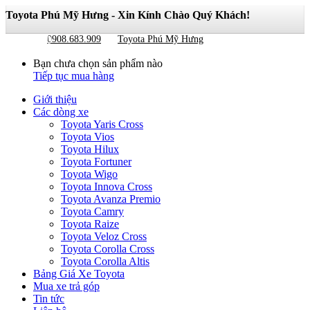
Toyota Phú Mỹ Hưng - Xin Kính Chào Quý Khách!
Giỏ hàng
0
0908.683.909
Toyota Phú Mỹ Hưng
Bạn chưa chọn sản phẩm nào
Tiếp tục mua hàng
Giới thiệu
Các dòng xe
Toyota Yaris Cross
Toyota Vios
Toyota Hilux
Toyota Fortuner
Toyota Wigo
Toyota Innova Cross
Toyota Avanza Premio
Toyota Camry
Toyota Raize
Toyota Veloz Cross
Toyota Corolla Cross
Toyota Corolla Altis
Bảng Giá Xe Toyota
Mua xe trả góp
Tin tức