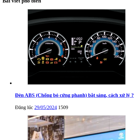
Bài viết phổ biến
Đèn ABS (Chống bó cứng phanh) bật sáng, cách xử lý ?
Đăng lúc
29/05/2024
1509