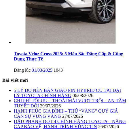
Toyota Veloz Cross 2025: 5 Màu Sắc Đẳng Cấp & Công
Dụng Thực Tế
Đăng lúc
01/03/2025
1043
Bài viết mới
5 LÝ DO NÊN BÀN GIAO PIN HYBRID CŨ TẠI ĐẠI
LÝ TOYOTA CHÍNH HÃNG
06/08/2026
CHI PHÍ TỐI ƯU – THOẢI MÁI VƯỢT TRỘI – AN TÂM
TUYỆT ĐỐI
29/07/2026
HẠNH PHÚC GIA ĐÌNH – THỨ “VÀNG” QUÝ GIÁ
CẦN SỰ VỮNG VÀNG
27/07/2026
DẦU PHANH DOT 4 CHÍNH HÃNG TOYOTA – NÂNG
CẤP BẢO VỆ, HÀNH TRÌNH VỮNG TIN
26/07/2026