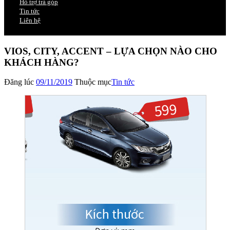
Hỗ trợ trả góp
Tin tức
Liên hệ
VIOS, CITY, ACCENT – LỰA CHỌN NÀO CHO
KHÁCH HÀNG?
Đăng lúc
09/11/2019
Thuộc mục
Tin tức