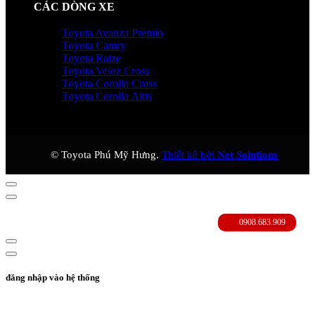
CÁC DÒNG XE
Toyota Avanza Premio
Toyota Camry
Toyota Raize
Toyota Veloz Cross
Toyota Corolla Cross
Toyota Corolla Altis
© Toyota Phú Mỹ Hưng.
Thiết kế bởi
Net Solutions
đăng nhập vào hệ thống