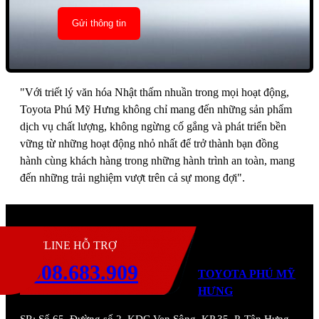
"Với triết lý văn hóa Nhật thấm nhuần trong mọi hoạt động,
Toyota Phú Mỹ Hưng không chỉ mang đến những sản phẩm
dịch vụ chất lượng, không ngừng cố gắng và phát triển bền
vững từ những hoạt động nhỏ nhất để trở thành bạn đồng
hành cùng khách hàng trong những hành trình an toàn, mang
đến những trải nghiệm vượt trên cả sự mong đợi".
H
HOTLINE HỖ TRỢ
0908.683.909
TOYOTA PHÚ MỸ
HƯNG
SR:
Số 65, Đường số 2, KDC Ven Sông, KP 35, P. Tân Hưng,