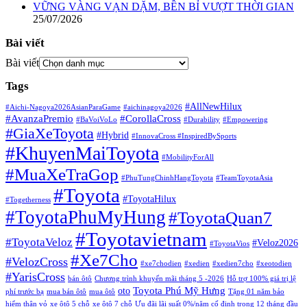
VỮNG VÀNG VẠN DẶM, BỀN BỈ VƯỢT THỜI GIAN
25/07/2026
Bài viết
Bài viết
Tags
#AllNewHilux
#Aichi-Nagoya2026AsianParaGame
#aichinagoya2026
#AvanzaPremio
#CorollaCross
#BaVoiVoLo
#Durability
#Empowering
#GiaXeToyota
#Hybrid
#InnovaCross ​
#InspiredBySports
#KhuyenMaiToyota
#MobilityForAll
#MuaXeTraGop
#PhuTungChinhHangToyota
#TeamToyotaAsia
#Toyota
#ToyotaHilux
#Togetherness
#ToyotaPhuMyHung
#ToyotaQuan7
#Toyotavietnam
#ToyotaVeloz
#Veloz2026
#ToyotaVios
#Xe7Cho
#VelozCross
#xe7chodien
#xedien
#xedien7cho
#xeotodien
#YarisCross
bán ôtô
Chương trình khuyến mãi tháng 5 -2026
Hỗ trợ 100% giá trị lệ
Toyota Phú Mỹ Hưng
oto
phí trước bạ
mua bán ôtô
mua ôtô
Tặng 01 năm bảo
hiểm thân vỏ
xe ôtô 5 chỗ
xe ôtô 7 chỗ
Ưu đãi lãi suất 0%/năm cố định trong 12 tháng đầu