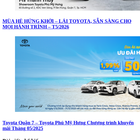
MÙA HÈ HỨNG KHỞI – LÁI TOYOTA, SẴN SÀNG CHO
MỌI HÀNH TRÌNH – T5/2026
Toyota Quận 7 – Toyota Phú Mỹ Hưng Chương trình khuyến
mãi Tháng 05/2025