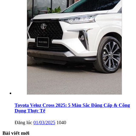
Toyota Veloz Cross 2025: 5 Màu Sắc Đẳng Cấp & Công
Dụng Thực Tế
Đăng lúc
01/03/2025
1040
Bài viết mới