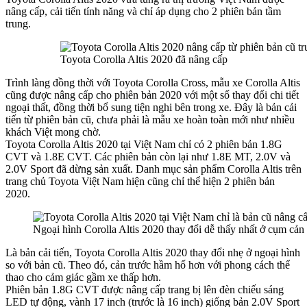
nâng cấp, cải tiến tính năng và chỉ áp dụng cho 2 phiên bản tầm
trung.
Toyota Corolla Altis 2020 đã nâng cấp
Trình làng đồng thời với Toyota Corolla Cross, mẫu xe Corolla Altis
cũng được nâng cấp cho phiên bản 2020 với một số thay đổi chi tiết
ngoại thất, đồng thời bổ sung tiện nghi bên trong xe. Đây là bản cải
tiến từ phiên bản cũ, chưa phải là mẫu xe hoàn toàn mới như nhiều
khách Việt mong chờ.
Toyota Corolla Altis 2020 tại Việt Nam chỉ có 2 phiên bản 1.8G
CVT và 1.8E CVT. Các phiên bản còn lại như 1.8E MT, 2.0V và
2.0V Sport đã dừng sản xuất. Danh mục sản phẩm Corolla Altis trên
trang chủ Toyota Việt Nam hiện cũng chỉ thể hiện 2 phiên bản
2020.
Ngoại hình Corolla Altis 2020 thay đổi dễ thấy nhất ở cụm cản 
Là bản cải tiến, Toyota Corolla Altis 2020 thay đổi nhẹ ở ngoại hình
so với bản cũ. Theo đó, cản trước hầm hố hơn với phong cách thể
thao cho cảm giác gầm xe thấp hơn.
Phiên bản 1.8G CVT được nâng cấp trang bị lên đèn chiếu sáng
LED tự động, vành 17 inch (trước là 16 inch) giống bản 2.0V Sport