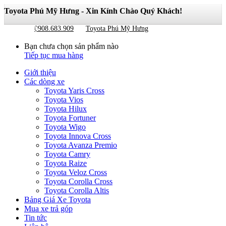
Toyota Phú Mỹ Hưng - Xin Kính Chào Quý Khách!
Giỏ hàng
0
0908.683.909
Toyota Phú Mỹ Hưng
Bạn chưa chọn sản phẩm nào
Tiếp tục mua hàng
Giới thiệu
Các dòng xe
Toyota Yaris Cross
Toyota Vios
Toyota Hilux
Toyota Fortuner
Toyota Wigo
Toyota Innova Cross
Toyota Avanza Premio
Toyota Camry
Toyota Raize
Toyota Veloz Cross
Toyota Corolla Cross
Toyota Corolla Altis
Bảng Giá Xe Toyota
Mua xe trả góp
Tin tức