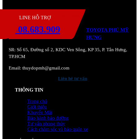
H
HOTLINE HỖ TRỢ
0908.683.909
TOYOTA PHÚ MỸ
HƯNG
SR:
Số 65, Đường số 2, KDC Ven Sông, KP 35, P. Tân Hưng,
TP.HCM
Email: thuydopmh@gmail.com
Liên hệ tư vấn
THÔNG TIN
Trang chủ
Giới thiệu
Khuyến Mãi
Bảo hành bảo dưỡng
Tư vấn phong thủy
Cách chăm sóc và bảo quản xe