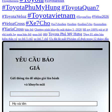
#ToyotaHilux
#Togetherness
#ToyotaPhuMyHung
#ToyotaQuan7
#Toyotavietnam
#ToyotaVeloz
#Veloz2026
#ToyotaVios
#Xe7Cho
#VelozCross
#xe7chodien
#xedien
#xedien7cho
#xeotodien
#YarisCross
bán ôtô
Chương trình khuyến mãi tháng 5 -2026
Hỗ trợ 100% giá trị lệ
Toyota Phú Mỹ Hưng
oto
phí trước bạ
mua bán ôtô
mua ôtô
Tặng 01 năm bảo
hiểm thân vỏ
xe ôtô 5 chỗ
xe ôtô 7 chỗ
Ưu đãi lãi suất 0%/năm cố định trong 12 tháng đầu
YÊU CẦU BÁO
GIÁ
Gửi thông tin để nhận giá lăn bánh
và khuyến mãi