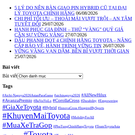
5 LÝ DO NÊN BÀN GIAO PIN HYBRID CŨ TẠI ĐẠI
LÝ TOYOTA CHÍNH HÃNG
06/08/2026
CHI PHÍ TỐI ƯU – THOẢI MÁI VƯỢT TRỘI – AN TÂM
TUYỆT ĐỐI
29/07/2026
HẠNH PHÚC GIA ĐÌNH – THỨ “VÀNG” QUÝ GIÁ
CẦN SỰ VỮNG VÀNG
27/07/2026
DẦU PHANH DOT 4 CHÍNH HÃNG TOYOTA – NÂNG
CẤP BẢO VỆ, HÀNH TRÌNH VỮNG TIN
26/07/2026
VỮNG VÀNG VẠN DẶM, BỀN BỈ VƯỢT THỜI GIAN
25/07/2026
Bài viết
Bài viết
Tags
#AllNewHilux
#Aichi-Nagoya2026AsianParaGame
#aichinagoya2026
#AvanzaPremio
#CorollaCross
#BaVoiVoLo
#Durability
#Empowering
#GiaXeToyota
#Hybrid
#InnovaCross ​
#InspiredBySports
#KhuyenMaiToyota
#MobilityForAll
#MuaXeTraGop
#PhuTungChinhHangToyota
#TeamToyotaAsia
#Toyota