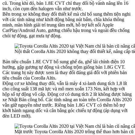
cũ. Trong khi đó, bản 1.8E CVT chỉ thay đổi bộ vành nâng lên 16
inch, còn cụm đèn halogen vẫn như trước.
Bên trong xe không thay đổi thiết kế mà chỉ bổ sung thêm tiện nghi
với các tính năng như khởi động bằng nút bấm, chìa khóa thông
minh, màn hình giải trí trung tâm mới, hỗ trợ kết nối Apple
CarPlay/Android Auto, gương chiếu hậu trong và ngoài đều chống
chói tự động, gạt mưa tự động.
Nội thất Corolla Altis 2020 không thay đổi thiết kế, nâng cấp t
Bản tiêu chuẩn 1.8E CVT bổ sung ghế da, ghế lái chỉnh điện 10
hướng, gập gương tự động và chống trộm giống bản 1.8G CVT.
Các trang bị này được xem là thay đổi đáng giá đối với phiên bản
tiêu chuẩn của Corolla Altis.
Động cơ xe không thay đổi, vẫn là máy 4 xi-lanh dung tích 1,8 lít
cho công suất 138 mã lực và mô men xoắn 173 Nm, kết hợp với
hộp số tự động vô cấp. Động cơ có dung tích 2 lít không được hãng
xe Nhật Bản công bố. Các tính năng an toàn trên Corolla Altis 2020
vẫn giữ nguyên như trước. Riêng bản 1.8G CVT có thêm hỗ trợ
khởi hành ngang dốc và cân bằng góc chiếu tự động (áp dụng với
đèn LED mới).
Mặt trước Toyota Corolla Altis 2020 trông thể thao hơn bản cũ