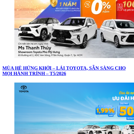
MÙA HÈ HỨNG KHỞI – LÁI TOYOTA, SẴN SÀNG CHO
MỌI HÀNH TRÌNH – T5/2026