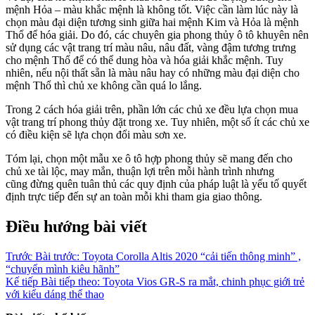
mệnh Hỏa – màu khắc mệnh là không tốt. Việc cần làm lúc này là
chọn màu đại diện tương sinh giữa hai mệnh Kim và Hỏa là mệnh
Thổ để hóa giải. Do đó, các chuyên gia phong thủy ô tô khuyên nên
sử dụng các vật trang trí màu nâu, nâu đất, vàng đậm tương trưng
cho mệnh Thổ để có thể dung hòa và hóa giải khắc mệnh. Tuy
nhiên, nếu nội thất sẵn là màu nâu hay có những màu đại diện cho
mệnh Thổ thì chủ xe không cần quá lo lắng.
Trong 2 cách hóa giải trên, phần lớn các chủ xe đều lựa chọn mua
vật trang trí phong thủy đặt trong xe. Tuy nhiên, một số ít các chủ xe
có điều kiện sẽ lựa chọn đổi màu sơn xe.
Tóm lại, chọn một mẫu xe ô tô hợp phong thủy sẽ mang đến cho
chủ xe tài lộc, may mắn, thuận lợi trên mỗi hành trình nhưng
cũng đừng quên tuân thủ các quy định của pháp luật là yếu tố quyết
định trực tiếp đến sự an toàn mỗi khi tham gia giao thông.
Điều hướng bài viết
Trước
Bài trước:
Toyota Corolla Altis 2020 “cải tiến thông minh” ,
“chuyển mình kiêu hãnh”
Kế tiếp
Bài tiếp theo:
Toyota Vios GR-S ra mắt, chinh phục giới trẻ
với kiểu dáng thể thao