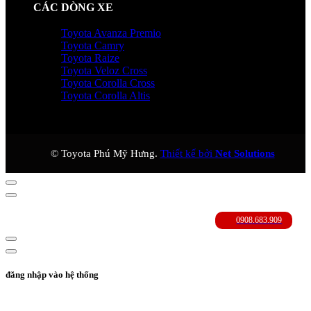
CÁC DÒNG XE
Toyota Avanza Premio
Toyota Camry
Toyota Raize
Toyota Veloz Cross
Toyota Corolla Cross
Toyota Corolla Altis
© Toyota Phú Mỹ Hưng.
Thiết kế bởi
Net Solutions
đăng nhập vào hệ thống