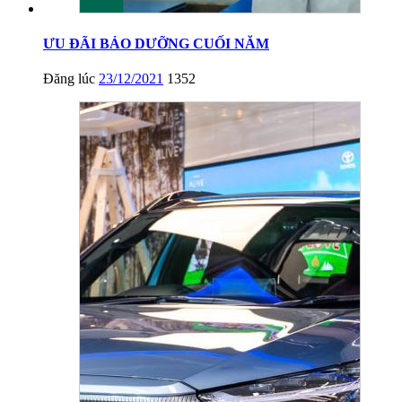
ƯU ĐÃI BẢO DƯỠNG CUỐI NĂM
Đăng lúc
23/12/2021
1352