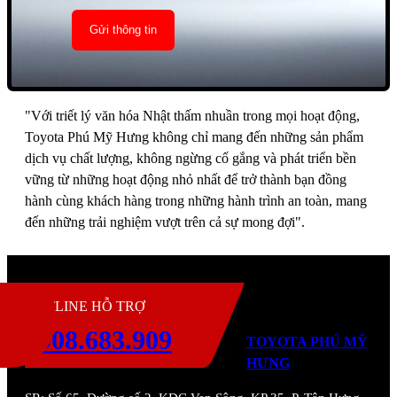
"Với triết lý văn hóa Nhật thấm nhuần trong mọi hoạt động,
Toyota Phú Mỹ Hưng không chỉ mang đến những sản phẩm
dịch vụ chất lượng, không ngừng cố gắng và phát triển bền
vững từ những hoạt động nhỏ nhất để trở thành bạn đồng
hành cùng khách hàng trong những hành trình an toàn, mang
đến những trải nghiệm vượt trên cả sự mong đợi".
H
HOTLINE HỖ TRỢ
0908.683.909
TOYOTA PHÚ MỸ
HƯNG