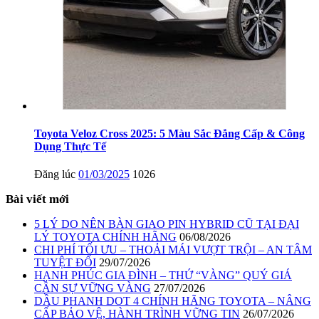
Toyota Veloz Cross 2025: 5 Màu Sắc Đẳng Cấp & Công
Dụng Thực Tế
Đăng lúc
01/03/2025
1026
Bài viết mới
5 LÝ DO NÊN BÀN GIAO PIN HYBRID CŨ TẠI ĐẠI
LÝ TOYOTA CHÍNH HÃNG
06/08/2026
CHI PHÍ TỐI ƯU – THOẢI MÁI VƯỢT TRỘI – AN TÂM
TUYỆT ĐỐI
29/07/2026
HẠNH PHÚC GIA ĐÌNH – THỨ “VÀNG” QUÝ GIÁ
CẦN SỰ VỮNG VÀNG
27/07/2026
DẦU PHANH DOT 4 CHÍNH HÃNG TOYOTA – NÂNG
CẤP BẢO VỆ, HÀNH TRÌNH VỮNG TIN
26/07/2026