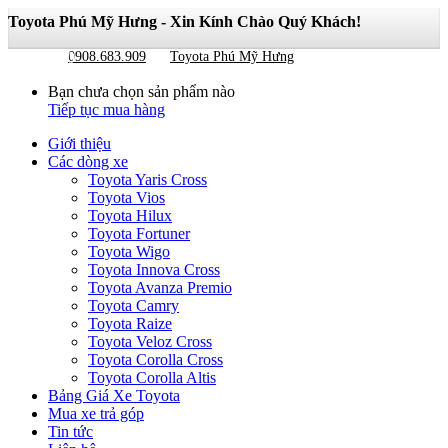
Toyota Phú Mỹ Hưng - Xin Kính Chào Quý Khách!
Giỏ hàng
0
0908.683.909
Toyota Phú Mỹ Hưng
Bạn chưa chọn sản phẩm nào
Tiếp tục mua hàng
Giới thiệu
Các dòng xe
Toyota Yaris Cross
Toyota Vios
Toyota Hilux
Toyota Fortuner
Toyota Wigo
Toyota Innova Cross
Toyota Avanza Premio
Toyota Camry
Toyota Raize
Toyota Veloz Cross
Toyota Corolla Cross
Toyota Corolla Altis
Bảng Giá Xe Toyota
Mua xe trả góp
Tin tức