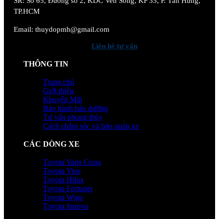
SR:
Số 65, Đường số 2, KDC Ven Sông, KP 35, P. Tân Hưng,
TP.HCM
Email: thuydopmh@gmail.com
Liên hệ tư vấn
THÔNG TIN
Trang chủ
Giới thiệu
Khuyến Mãi
Bảo hành bảo dưỡng
Tư vấn phong thủy
Cách chăm sóc và bảo quản xe
CÁC DÒNG XE
Toyota Yaris Cross
Toyota Vios
Toyota Hilux
Toyota Fortuner
Toyota Wigo
Toyota Innova