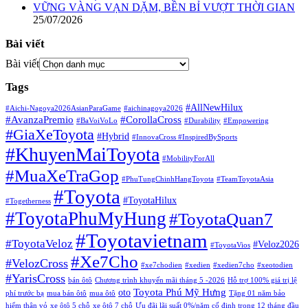
VỮNG VÀNG VẠN DẶM, BỀN BỈ VƯỢT THỜI GIAN
25/07/2026
Bài viết
Bài viết
Tags
#AllNewHilux
#Aichi-Nagoya2026AsianParaGame
#aichinagoya2026
#AvanzaPremio
#CorollaCross
#BaVoiVoLo
#Durability
#Empowering
#GiaXeToyota
#Hybrid
#InnovaCross ​
#InspiredBySports
#KhuyenMaiToyota
#MobilityForAll
#MuaXeTraGop
#PhuTungChinhHangToyota
#TeamToyotaAsia
#Toyota
#ToyotaHilux
#Togetherness
#ToyotaPhuMyHung
#ToyotaQuan7
#Toyotavietnam
#ToyotaVeloz
#Veloz2026
#ToyotaVios
#Xe7Cho
#VelozCross
#xe7chodien
#xedien
#xedien7cho
#xeotodien
#YarisCross
bán ôtô
Chương trình khuyến mãi tháng 5 -2026
Hỗ trợ 100% giá trị lệ
Toyota Phú Mỹ Hưng
oto
phí trước bạ
mua bán ôtô
mua ôtô
Tặng 01 năm bảo
hiểm thân vỏ
xe ôtô 5 chỗ
xe ôtô 7 chỗ
Ưu đãi lãi suất 0%/năm cố định trong 12 tháng đầu