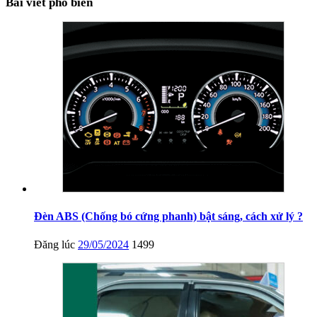
Bài viết phổ biến
Đèn ABS (Chống bó cứng phanh) bật sáng, cách xử lý ?
Đăng lúc
29/05/2024
1499