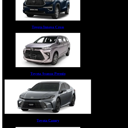
Toyota Innova Cross
Toyota Avanza Premio
Toyota Camry