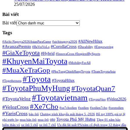
25/07/2026
Bài viết
Bài viết
Tags
#AllNewHilux
#Aichi-Nagoya2026AsianParaGame
#aichinagoya2026
#AvanzaPremio
#CorollaCross
#BaVoiVoLo
#Durability
#Empowering
#GiaXeToyota
#Hybrid
#InnovaCross ​
#InspiredBySports
#KhuyenMaiToyota
#MobilityForAll
#MuaXeTraGop
#PhuTungChinhHangToyota
#TeamToyotaAsia
#Toyota
#ToyotaHilux
#Togetherness
#ToyotaPhuMyHung
#ToyotaQuan7
#Toyotavietnam
#ToyotaVeloz
#Veloz2026
#ToyotaVios
#Xe7Cho
#VelozCross
#xe7chodien
#xedien
#xedien7cho
#xeotodien
#YarisCross
bán ôtô
Chương trình khuyến mãi tháng 5 -2026
Hỗ trợ 100% giá trị lệ
Toyota Phú Mỹ Hưng
oto
phí trước bạ
mua bán ôtô
mua ôtô
Tặng 01 năm bảo
hiểm thân vỏ
xe ôtô 5 chỗ
xe ôtô 7 chỗ
Ưu đãi lãi suất 0%/năm cố định trong 12 tháng đầu