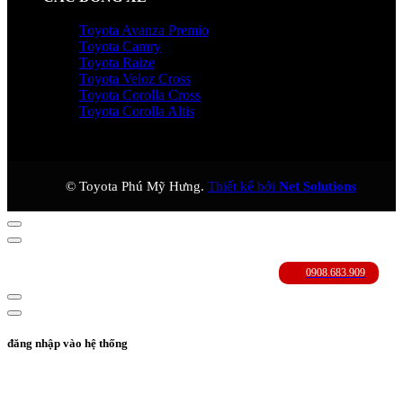
Toyota Avanza Premio
Toyota Camry
Toyota Raize
Toyota Veloz Cross
Toyota Corolla Cross
Toyota Corolla Altis
© Toyota Phú Mỹ Hưng.
Thiết kế bởi
Net Solutions
đăng nhập vào hệ thống