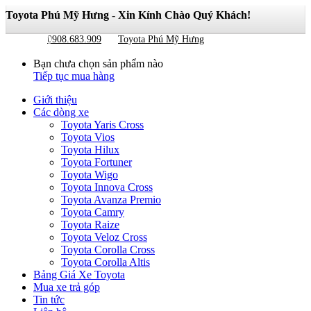
Toyota Phú Mỹ Hưng - Xin Kính Chào Quý Khách!
Giỏ hàng
0
0908.683.909
Toyota Phú Mỹ Hưng
Bạn chưa chọn sản phẩm nào
Tiếp tục mua hàng
Giới thiệu
Các dòng xe
Toyota Yaris Cross
Toyota Vios
Toyota Hilux
Toyota Fortuner
Toyota Wigo
Toyota Innova Cross
Toyota Avanza Premio
Toyota Camry
Toyota Raize
Toyota Veloz Cross
Toyota Corolla Cross
Toyota Corolla Altis
Bảng Giá Xe Toyota
Mua xe trả góp
Tin tức