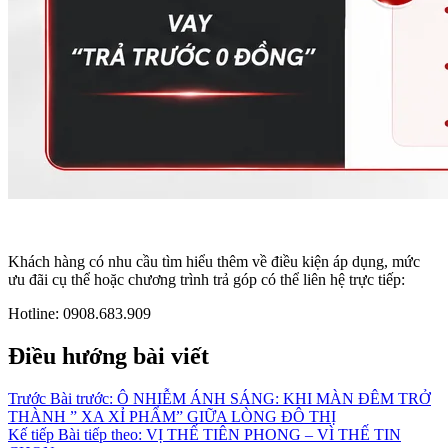
Khách hàng có nhu cầu tìm hiểu thêm về điều kiện áp dụng, mức
ưu đãi cụ thể hoặc chương trình trả góp có thể liên hệ trực tiếp:
Hotline: 0908.683.909
Điều hướng bài viết
Trước
Bài trước:
Ô NHIỄM ÁNH SÁNG: KHI MÀN ĐÊM TRỞ
THÀNH ” XA XỈ PHẨM” GIỮA LÒNG ĐÔ THỊ
Kế tiếp
Bài tiếp theo:
VỊ THẾ TIÊN PHONG – VÌ THẾ TIN