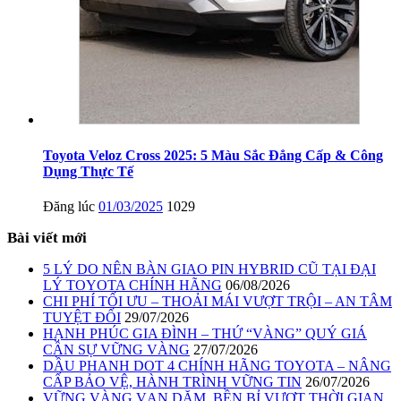
Toyota Veloz Cross 2025: 5 Màu Sắc Đẳng Cấp & Công
Dụng Thực Tế
Đăng lúc
01/03/2025
1029
Bài viết mới
5 LÝ DO NÊN BÀN GIAO PIN HYBRID CŨ TẠI ĐẠI
LÝ TOYOTA CHÍNH HÃNG
06/08/2026
CHI PHÍ TỐI ƯU – THOẢI MÁI VƯỢT TRỘI – AN TÂM
TUYỆT ĐỐI
29/07/2026
HẠNH PHÚC GIA ĐÌNH – THỨ “VÀNG” QUÝ GIÁ
CẦN SỰ VỮNG VÀNG
27/07/2026
DẦU PHANH DOT 4 CHÍNH HÃNG TOYOTA – NÂNG
CẤP BẢO VỆ, HÀNH TRÌNH VỮNG TIN
26/07/2026
VỮNG VÀNG VẠN DẶM, BỀN BỈ VƯỢT THỜI GIAN