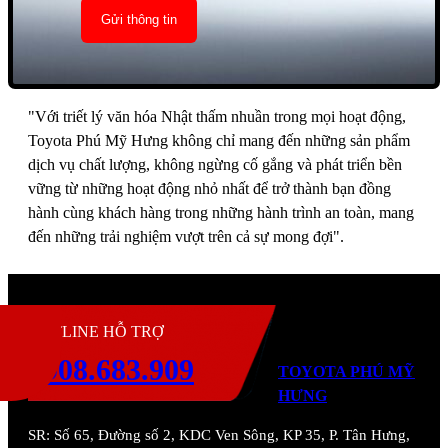
"Với triết lý văn hóa Nhật thấm nhuần trong mọi hoạt động,
Toyota Phú Mỹ Hưng không chỉ mang đến những sản phẩm
dịch vụ chất lượng, không ngừng cố gắng và phát triển bền
vững từ những hoạt động nhỏ nhất để trở thành bạn đồng
hành cùng khách hàng trong những hành trình an toàn, mang
đến những trải nghiệm vượt trên cả sự mong đợi".
H
HOTLINE HỖ TRỢ
0908.683.909
TOYOTA PHÚ MỸ
HƯNG
SR:
Số 65, Đường số 2, KDC Ven Sông, KP 35, P. Tân Hưng,