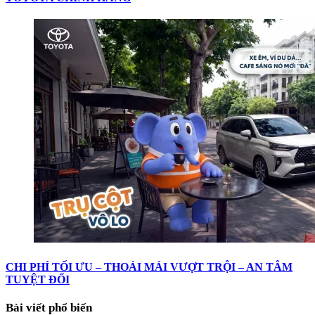
CHI PHÍ TỐI ƯU – THOẢI MÁI VƯỢT TRỘI – AN TÂM
TUYỆT ĐỐI
Bài viết phổ biến