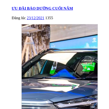
ƯU ĐÃI BẢO DƯỠNG CUỐI NĂM
Đăng lúc
23/12/2021
1355