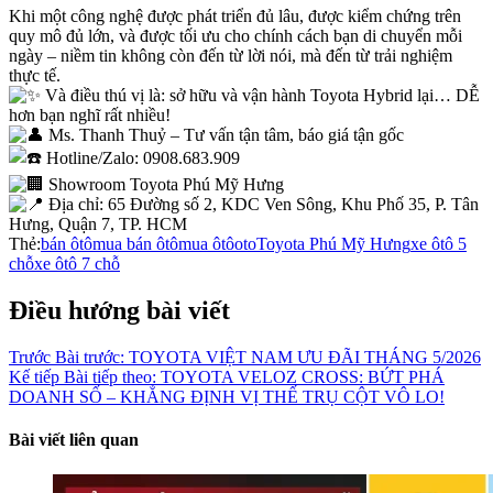
Khi một công nghệ được phát triển đủ lâu, được kiểm chứng trên
quy mô đủ lớn, và được tối ưu cho chính cách bạn di chuyển mỗi
ngày – niềm tin không còn đến từ lời nói, mà đến từ trải nghiệm
thực tế.
Và điều thú vị là: sở hữu và vận hành Toyota Hybrid lại… DỄ
hơn bạn nghĩ rất nhiều!
Ms. Thanh Thuỷ – Tư vấn tận tâm, báo giá tận gốc
Hotline/Zalo: 0908.683.909
Showroom Toyota Phú Mỹ Hưng
Địa chỉ: 65 Đường số 2, KDC Ven Sông, Khu Phố 35, P. Tân
Hưng, Quận 7, TP. HCM
Thẻ:
bán ôtô
mua bán ôtô
mua ôtô
oto
Toyota Phú Mỹ Hưng
xe ôtô 5
chỗ
xe ôtô 7 chỗ
Điều hướng bài viết
Trước
Bài trước:
TOYOTA VIỆT NAM ƯU ĐÃI THÁNG 5/2026
Kế tiếp
Bài tiếp theo:
TOYOTA VELOZ CROSS: BỨT PHÁ
DOANH SỐ – KHẲNG ĐỊNH VỊ THẾ TRỤ CỘT VÔ LO!
Bài viết liên quan