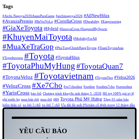
Tags
#AllNewHilux
#Aichi-Nagoya2026AsianParaGame
#aichinagoya2026
#AvanzaPremio
#CorollaCross
#BaVoiVoLo
#Durability
#Empowering
#GiaXeToyota
#Hybrid
#InnovaCross ​
#InspiredBySports
#KhuyenMaiToyota
#MobilityForAll
#MuaXeTraGop
#PhuTungChinhHangToyota
#TeamToyotaAsia
#Toyota
#ToyotaHilux
#Togetherness
#ToyotaPhuMyHung
#ToyotaQuan7
#Toyotavietnam
#ToyotaVeloz
#Veloz2026
#ToyotaVios
#Xe7Cho
#VelozCross
#xe7chodien
#xedien
#xedien7cho
#xeotodien
#YarisCross
bán ôtô
Chương trình khuyến mãi tháng 5 -2026
Hỗ trợ 100% giá trị lệ
Toyota Phú Mỹ Hưng
oto
phí trước bạ
mua bán ôtô
mua ôtô
Tặng 01 năm bảo
hiểm thân vỏ
xe ôtô 5 chỗ
xe ôtô 7 chỗ
Ưu đãi lãi suất 0%/năm cố định trong 12 tháng đầu
YÊU CẦU BÁO