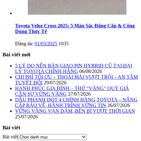
Toyota Veloz Cross 2025: 5 Màu Sắc Đẳng Cấp & Công
Dụng Thực Tế
Đăng lúc
01/03/2025
1035
Bài viết mới
5 LÝ DO NÊN BÀN GIAO PIN HYBRID CŨ TẠI ĐẠI
LÝ TOYOTA CHÍNH HÃNG
06/08/2026
CHI PHÍ TỐI ƯU – THOẢI MÁI VƯỢT TRỘI – AN TÂM
TUYỆT ĐỐI
29/07/2026
HẠNH PHÚC GIA ĐÌNH – THỨ “VÀNG” QUÝ GIÁ
CẦN SỰ VỮNG VÀNG
27/07/2026
DẦU PHANH DOT 4 CHÍNH HÃNG TOYOTA – NÂNG
CẤP BẢO VỆ, HÀNH TRÌNH VỮNG TIN
26/07/2026
VỮNG VÀNG VẠN DẶM, BỀN BỈ VƯỢT THỜI GIAN
25/07/2026
Bài viết
Bài viết