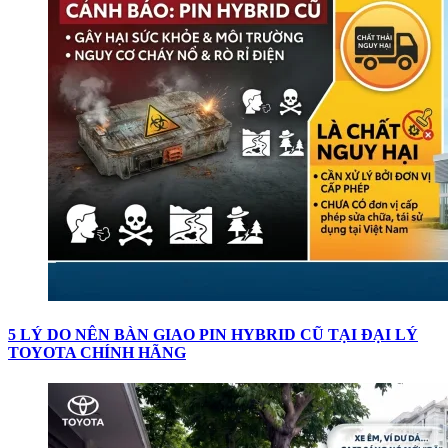
5 LÝ DO NÊN BÀN GIAO PIN HYBRID CŨ TẠI ĐẠI LÝ
TOYOTA CHÍNH HÃNG