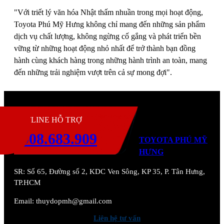
"Với triết lý văn hóa Nhật thấm nhuần trong mọi hoạt động,
Toyota Phú Mỹ Hưng không chỉ mang đến những sản phẩm
dịch vụ chất lượng, không ngừng cố gắng và phát triển bền
vững từ những hoạt động nhỏ nhất để trở thành bạn đồng
hành cùng khách hàng trong những hành trình an toàn, mang
đến những trải nghiệm vượt trên cả sự mong đợi".
H
HOTLINE HỖ TRỢ
0908.683.909
TOYOTA PHÚ MỸ
HƯNG
SR:
Số 65, Đường số 2, KDC Ven Sông, KP 35, P. Tân Hưng,
TP.HCM
Email: thuydopmh@gmail.com
Liên hệ tư vấn