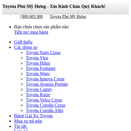
Toyota Phú Mỹ Hưng - Xin Kính Chào Quý Khách!
Giỏ hàng
0
0908.683.909
Toyota Phú Mỹ Hưng
Bạn chưa chọn sản phẩm nào
Tiếp tục mua hàng
Giới thiệu
Các dòng xe
Toyota Yaris Cross
Toyota Vios
Toyota Hilux
Toyota Fortuner
Toyota Wigo
Toyota Innova Cross
Toyota Avanza Premio
Toyota Camry
Toyota Raize
Toyota Veloz Cross
Toyota Corolla Cross
Toyota Corolla Altis
Bảng Giá Xe Toyota
Mua xe trả góp
Tin tức