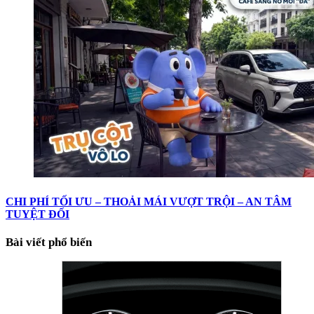
CHI PHÍ TỐI ƯU – THOẢI MÁI VƯỢT TRỘI – AN TÂM
TUYỆT ĐỐI
Bài viết phổ biến